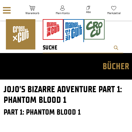
Navigation überspringen
Abo
Warenkorb
Mein Konto
Merkzettel
BÜCHER
JOJO’S BIZARRE ADVENTURE PART 1:
PHANTOM BLOOD 1
PART 1: PHANTOM BLOOD 1