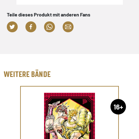
scho
Eben
Teile dieses Produkt mit anderen Fans
bei 
Alfo
WEITERE BÄNDE
16+