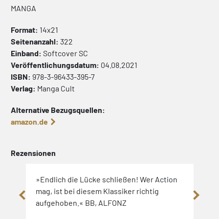
MANGA
Format:
14x21
Seitenanzahl:
322
Einband:
Softcover
SC
Veröffentlichungsdatum:
04.08.2021
ISBN:
978-3-96433-395-7
Verlag:
Manga Cult
Alternative Bezugsquellen:
amazon.de
Rezensionen
»Endlich die Lücke schließen! Wer Action
»Fes
mag, ist bei diesem Klassiker richtig
mal 
aufgehoben.« BB, ALFONZ
klin
durc