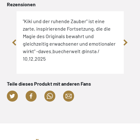
Rezensionen
ch
"Kiki und der ruhende Zauber" ist eine
"wie
zarte, inspirierende Fortsetzung, die die
dies
lso
Magie des Originals bewahrt und
Reih
gleichzeitig erwachsener und emotionaler
ein 
25
wirkt" -daves.buecherwelt @insta /
caug
10.12.2025
Teile dieses Produkt mit anderen Fans