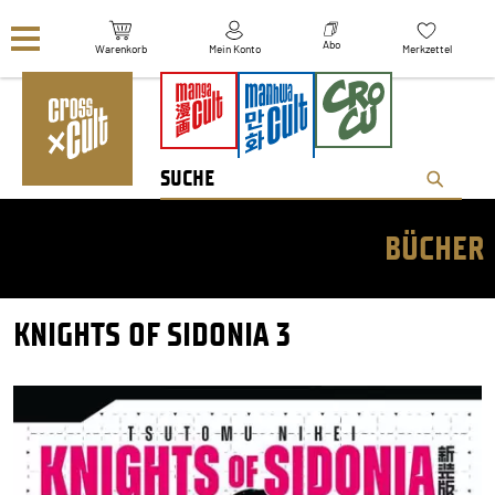
Navigation überspringen
Abo
Warenkorb
Mein Konto
Merkzettel
BÜCHER
KNIGHTS OF SIDONIA 3