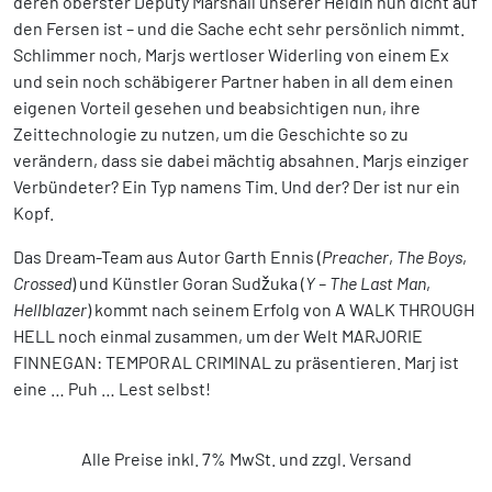
deren oberster Deputy Marshall unserer Heldin nun dicht auf
den Fersen ist – und die Sache echt sehr persönlich nimmt.
Schlimmer noch, Marjs wertloser Widerling von einem Ex
und sein noch schäbigerer Partner haben in all dem einen
eigenen Vorteil gesehen und beabsichtigen nun, ihre
Zeittechnologie zu nutzen, um die Geschichte so zu
verändern, dass sie dabei mächtig absahnen. Marjs einziger
Verbündeter? Ein Typ namens Tim. Und der? Der ist nur ein
Kopf.
Das Dream-Team aus Autor Garth Ennis (
Preacher
,
The Boys
,
Crossed
) und Künstler Goran Sudžuka (
Y – The Last Man
,
Hellblazer
) kommt nach seinem Erfolg von A WALK THROUGH
HELL noch einmal zusammen, um der Welt MARJORIE
FINNEGAN: TEMPORAL CRIMINAL zu präsentieren. Marj ist
eine … Puh … Lest selbst!
Alle Preise inkl. 7% MwSt. und zzgl. Versand