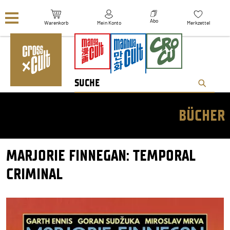
Navigation überspringen
Abo
Warenkorb
Mein Konto
Merkzettel
BÜCHER
MARJORIE FINNEGAN: TEMPORAL
CRIMINAL