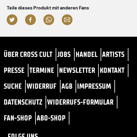
ngste
Band
Teile dieses Produkt mit anderen Fans
wirk
(Com
ÜBER CROSS CULT
JOBS
HANDEL
ARTISTS
PRESSE
TERMINE
NEWSLETTER
KONTAKT
SUCHE
WIDERRUF
AGB
IMPRESSUM
DATENSCHUTZ
WIDERRUFS-FORMULAR
FAN-SHOP
ABO-SHOP
FOLGE UNS