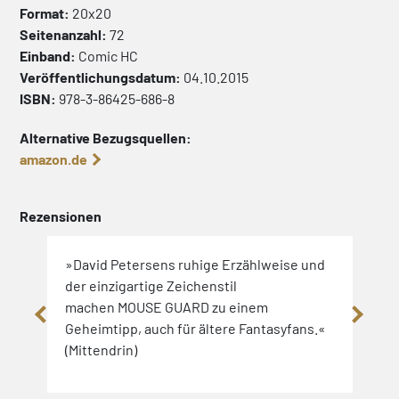
Format:
20x20
Seitenanzahl:
72
Einband:
Comic
HC
Veröffentlichungsdatum:
04.10.2015
ISBN:
978-3-86425-686-8
Alternative Bezugsquellen:
amazon.de
Rezensionen
»David Petersens ruhige Erzählweise und
»Wie
ung
der einzigartige Zeichenstil
Bänd
machen MOUSE GUARD zu einem
Erzä
und
Geheimtipp, auch für ältere Fantasyfans.«
Ansp
 uns
(Mittendrin)
Wirk
erzen
GUA
TAPF