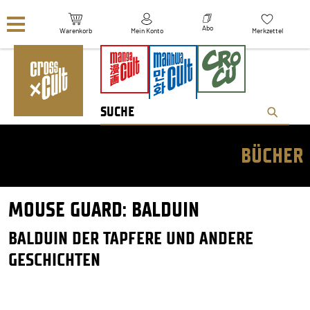
Navigation überspringen
Abo
Warenkorb
Mein Konto
Merkzettel
BÜCHER
MOUSE GUARD: BALDUIN
BALDUIN DER TAPFERE UND ANDERE
GESCHICHTEN