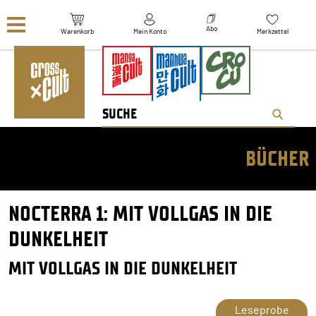
Navigation überspringen
Abo
Warenkorb
Mein Konto
Merkzettel
BÜCHER
NOCTERRA 1: MIT VOLLGAS IN DIE
DUNKELHEIT
MIT VOLLGAS IN DIE DUNKELHEIT
Leseprobe