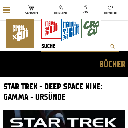
Navigation überspringen
Abo
Warenkorb
Mein Konto
Merkzettel
BÜCHER
STAR TREK - DEEP SPACE NINE:
GAMMA - URSÜNDE