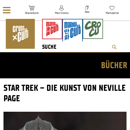
Navigation überspringen
Abo
Warenkorb
Mein Konto
Merkzettel
BÜCHER
STAR TREK – DIE KUNST VON NEVILLE
PAGE