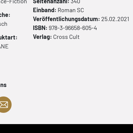
ce-Fiction
Seitenanzahl:
340
Einband:
Roman
SC
che:
Veröffentlichungsdatum:
25.02.2021
sch
ISBN:
978-3-96658-605-4
Verlag:
Cross Cult
uktart:
ANE
ans