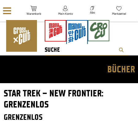
Navigation überspringen
Abo
Warenkorb
Mein Konto
Merkzettel
BÜCHER
STAR TREK – NEW FRONTIER:
GRENZENLOS
GRENZENLOS