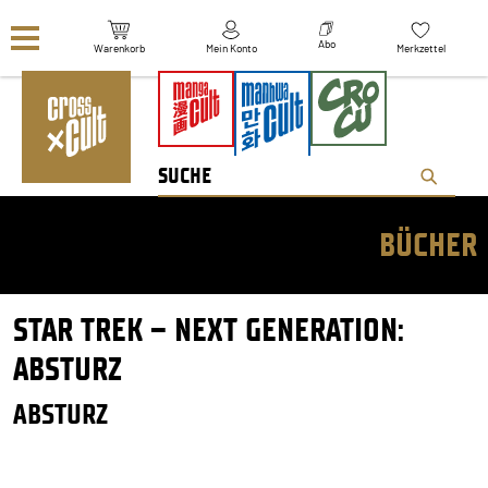
Navigation überspringen
Abo
Warenkorb
Mein Konto
Merkzettel
BÜCHER
STAR TREK – NEXT GENERATION:
ABSTURZ
ABSTURZ