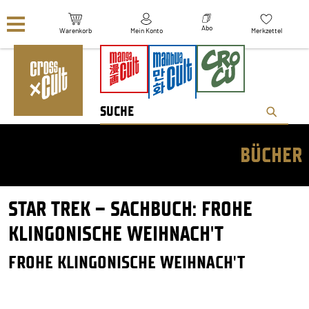
Navigation überspringen
Abo
Warenkorb
Mein Konto
Merkzettel
BÜCHER
STAR TREK – SACHBUCH: FROHE
KLINGONISCHE WEIHNACH'T
FROHE KLINGONISCHE WEIHNACH'T