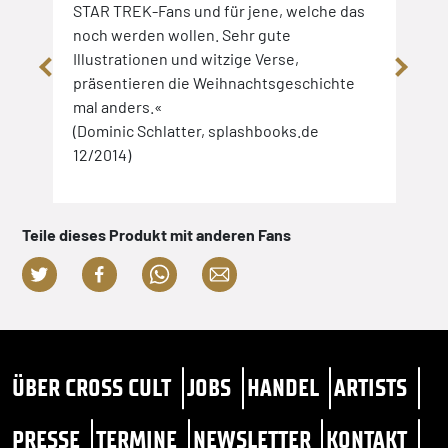
le
STAR TREK-Fans und für jene, welche das
STAR
noch werden wollen. Sehr gute
Trek
Illustrationen und witzige Verse,
(Flor
präsentieren die Weihnachtsgeschichte
mal anders.«
(Dominic Schlatter, splashbooks.de
12/2014)
Teile dieses Produkt mit anderen Fans
ÜBER CROSS CULT
JOBS
HANDEL
ARTISTS
PRESSE
TERMINE
NEWSLETTER
KONTAKT