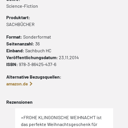
Science-Fiction
Produktart:
SACHBÜCHER
Format:
Sonderformat
Seitenanzahl:
36
Einband:
Sachbuch
HC
Veröffentlichungsdatum:
23.11.2014
ISBN:
978-3-86425-437-6
Alternative Bezugsquellen:
amazon.de
Rezensionen
»FROHE KLINGONISCHE WEIHNACH'T ist
»Wun
nd
das perfekte Weihnachtsgeschenk für
poin