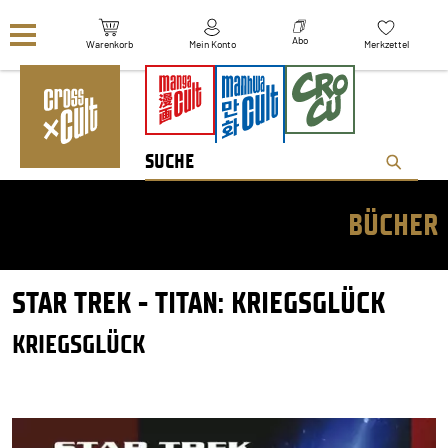
Navigation überspringen
Abo
Warenkorb
Mein Konto
Merkzettel
BÜCHER
STAR TREK - TITAN: KRIEGSGLÜCK
KRIEGSGLÜCK