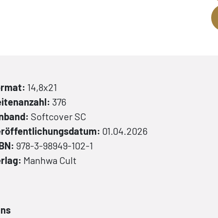
ormat:
14,8x21
itenanzahl:
376
inband:
Softcover
SC
röffentlichungsdatum:
01.04.2026
SBN:
978-3-98949-102-1
rlag:
Manhwa Cult
ans