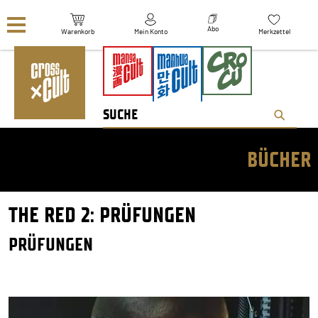
Navigation überspringen
Abo
Warenkorb
Mein Konto
Merkzettel
BÜCHER
THE RED 2: PRÜFUNGEN
PRÜFUNGEN