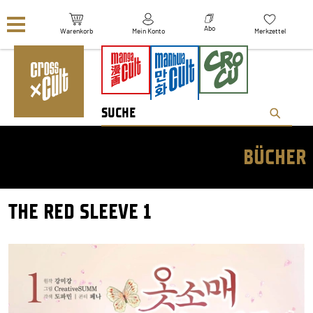
Navigation überspringen
Abo
Warenkorb
Mein Konto
Merkzettel
BÜCHER
THE RED SLEEVE 1