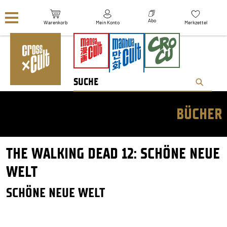
Navigation überspringen
Abo
Warenkorb
Mein Konto
Merkzettel
BÜCHER
THE WALKING DEAD 12: SCHÖNE NEUE
WELT
SCHÖNE NEUE WELT