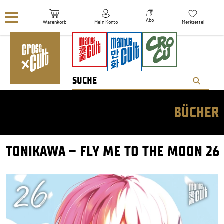
Navigation überspringen
Abo
Warenkorb
Mein Konto
Merkzettel
BÜCHER
TONIKAWA – FLY ME TO THE MOON 26