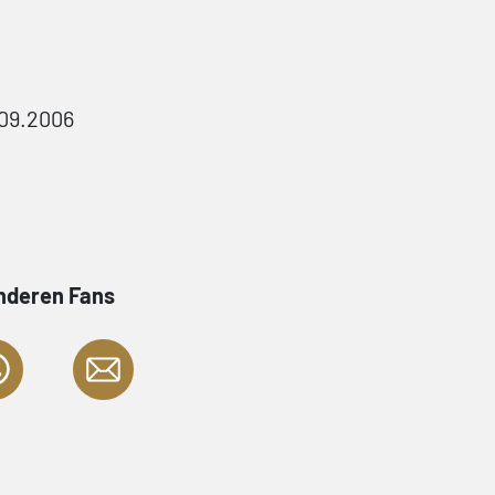
09.2006
anderen Fans
e, 1936
»Die oftmals aus dem "Off" erzählt
nzelnen
– von Bernet kongenial in Bilder u
cht mehr,
– haben hervorragend konstruierte
 gut so. Und
Spannungsbögen.«