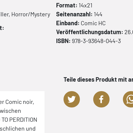
Format:
14x21
ller, Horror/Mystery
Seitenanzahl:
144
Einband:
Comic
HC
t:
Veröffentlichungsdatum:
26.
ISBN:
978-3-93648-044-3
Teile dieses Produkt mit 
r Comic noir,
»TORPEDO, das ist Sex und Crim
 zwischen
brillant mit den Augen eines ei
AD TO PERDITION
Mannes verfolgt (und erlebt). Ni
schlichen und
nicht weniger, und das ist genau