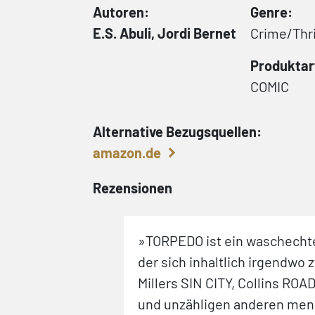
Autoren:
Genre:
E.S. Abuli, Jordi Bernet
Crime/Thri
Produktar
COMIC
Alternative Bezugsquellen:
amazon.de
Rezensionen
lich macht sich
»TORPEDO ist ein waschechte
-Gesamtausgabe.
der sich inhaltlich irgendwo
led und pulp
Millers SIN CITY, Collins RO
uten" kommen erst
und unzähligen anderen men