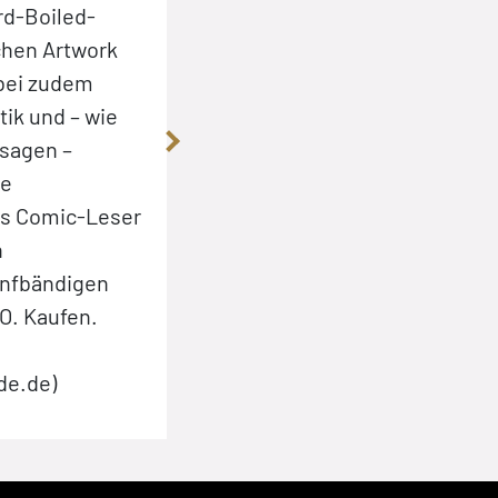
rd-Boiled-
freilich, das ist löblich, die Cros
achen Artwork
Aufmachung der gerade begonn
bei zudem
fünfteiligen Gesamtausgabe ist
ik und – wie
einwandfrei, wirkt in gewohnter
 sagen –
Aufmachung in Kleinformat mit 
ne
beinhaltetem Interview mit Auto
ls Comic-Leser
und scheint beinahe wie für die
n
(Neu-)Umsetzung des 80er Stof
ünfbändigen
worden zu sein.«
. Kaufen.
(Benjamin Vogt, TheOutfit.at)
de.de)