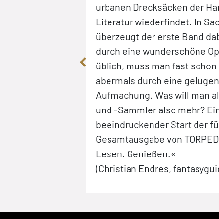
sind unter sich.
urbanen Drecksäcken der Ha
nd große Gangster,
Literatur wiederfindet. In S
 manche nicht),
überzeugt der erste Band da
 Wer Chandler,
durch eine wunderschöne Opt
roy liebt, wird an
üblich, muss man fast schon
ß haben.
abermals durch eine geluge
Aufmachung. Was will man a
und -Sammler also mehr? Ei
beeindruckender Start der f
Gesamtausgabe von TORPEDO
Lesen. Genießen.«
(Christian Endres, fantasygui