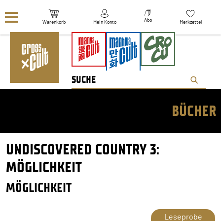
Navigation überspringen
Abo
Warenkorb
Mein Konto
Merkzettel
BÜCHER
UNDISCOVERED COUNTRY 3:
MÖGLICHKEIT
MÖGLICHKEIT
Leseprobe