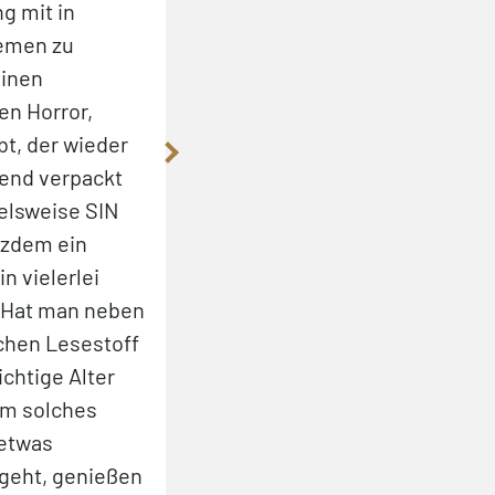
g mit in
hervorragenden Minimalismus.
hemen zu
ich seinen Bildaufbau nicht bes
einen
entzieht sich der Details nicht, d
en Horror,
Gegenstand oder eine Stadt hab
t, der wieder
aber er beherrscht es geradezu 
end verpackt
gerade so viel zu zeigen, dass 
elsweise SIN
Lesers den nötigen Rest hinzu s
tzdem ein
Ansichten, wie etwa vom Stam
n vielerlei
der Oglala aus, sind beeindruck
. Hat man neben
ausgearbeitet. Manchmal zeigt 
schen Lesestoff
Nebenszenen wie einen Autounfa
chtige Alter
Handlung zwar nicht vorantreibt,
 um solches
Atmosphäre sorgt.«
 etwas
(Michael Nolden, comicblog.de)
ugeht, genießen