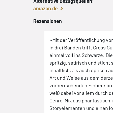
Alternative Bezugsquellen:
amazon.de
Rezensionen
RSTEHUNG packt
»Mit der Veröffentlichung v
rischende Weise
in drei Bänden trifft Cross Cu
eits, gibt ihr
einmal voll ins Schwarze: Die
en, andererseits
spritzig, satirisch und sticht
, die auf den
inhaltlich, als auch optisch
 sind, aber auch
Art und Weise aus dem derze
r nötigen Geduld
vorherrschenden Einheitsbre
hner Eduardo
weiß dabei vor allem durch 
 Mal mit Trillo
Genre-Mix aus phantastisch
rscht einen
Storyelementen und einen loc