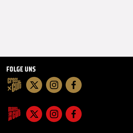
und verstehen zu können, dann gibt
Hinblick auf den ersten Teil von V
BOY eigentlich nur eines: Zugreife
(Christian Endres, fantasyguide.de
FOLGE UNS