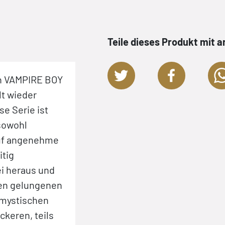
Teile dieses Produkt mit 
on VAMPIRE BOY
»VAMPIRE BOY: DIE AUFERSTE
lt wieder
das Vampir-Genre auf erfrisch
se Serie ist
an. Es entzaubert es einerseits, 
 sowohl
ungewöhnliche Hauptfiguren, a
 auf angenehme
bringt es neue Aspekte ein, die 
itig
ersten Blick ungewöhnlich sind,
i heraus und
sehr ernsthaft und mit der nöti
den gelungenen
erzählt werden. [...] Zeichner 
-mystischen
Risso, der nicht zum ersten Mal m
keren, teils
zusammenarbeitet, beherrscht 