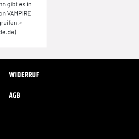
n gibt es in
 von VAMPIRE
greifen!«
de.de)
WIDERRUF
AGB