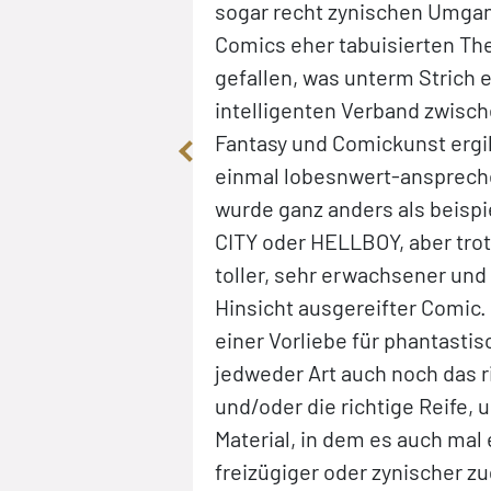
smus. Anders kann
sogar recht zynischen Umgan
ht beschreiben. Er
Comics eher tabuisierten T
cht, die ein
gefallen, was unterm Strich 
dt haben kann,
intelligenten Verband zwisch
adezu perfekt,
Fantasy und Comickunst ergib
 dass das Auge des
einmal lobesnwert-ansprech
inzu sieht. Einige
wurde ganz anders als beispi
 Stammesgebiet
CITY oder HELLBOY, aber tro
druckend fein
toller, sehr erwachsener und i
eigt Risso kleine
Hinsicht ausgereifter Comic
ounfall, der die
einer Vorliebe für phantasti
reibt, aber für
jedweder Art auch noch das ri
und/oder die richtige Reife,
g.de)
Material, in dem es auch mal
freizügiger oder zynischer z