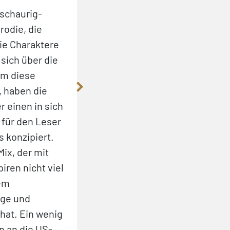
schaurig-
rodie, die
Die Charaktere
sich über die
Um diese
, haben die
 einen in sich
 für den Leser
 konzipiert.
Mix, der mit
iren nicht viel
nem
ige und
hat. Ein wenig
n an die US-