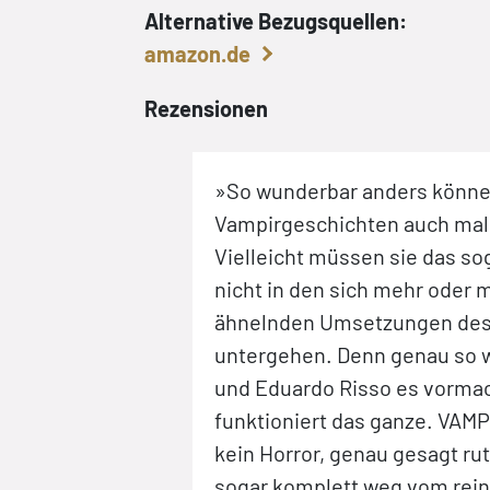
Alternative Bezugsquellen:
amazon.de
Rezensionen
Realismus und
»So wunderbar anders könn
ngen
Vampirgeschichten auch mal 
Vielleicht müssen sie das sog
 zu einem
nicht in den sich mehr oder 
MPIRE BOY ist
ähnelnden Umsetzungen des
lisch.«
untergehen. Denn genau so wi
und Eduardo Risso es vorma
funktioniert das ganze. VAMP
kein Horror, genau gesagt rut
sogar komplett weg vom rein