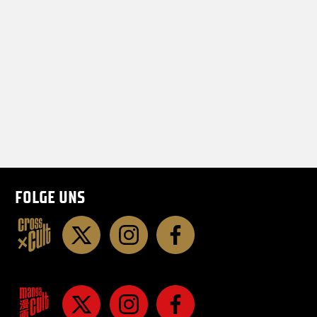
Serie CRIMSON von Humberto Ram
bei dieser geht es um einen jungen
nur daß Trillos Idee viel besser um
ist und dadurch einfach Spaß mach
(Benjamin Vogt, mcguffin.at)
FOLGE UNS