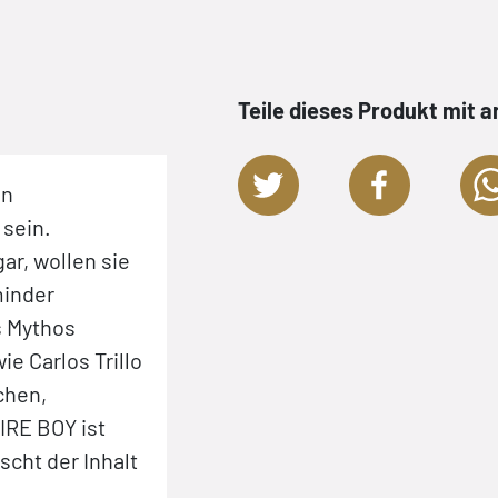
Teile dieses Produkt mit 
en
»Detailverliebter, harter Reali
sein.
comichafte Überzeichnungen
ar, wollen sie
verschmelzen in Rissos
minder
Schwarzweißzeichnungen zu e
 Mythos
stimmigen Gesamtbild. VAMPIRE
e Carlos Trillo
lässig, sexy und melancholisch.
chen,
(Jörg Buttgereit, Virus)
IRE BOY ist
scht der Inhalt