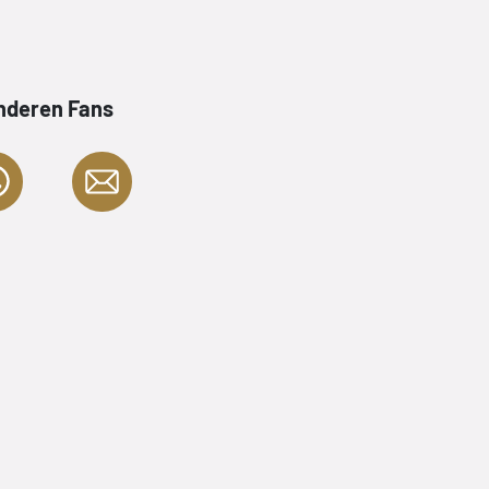
anderen Fans
smus und
»So wunderbar anders können
Vampirgeschichten auch mal sein.
Vielleicht müssen sie das sogar, wo
inem
nicht in den sich mehr oder minder
 BOY ist
ähnelnden Umsetzungen des Myth
«
untergehen. Denn genau so wie Carl
und Eduardo Risso es vormachen,
funktioniert das ganze. VAMPIRE B
kein Horror, genau gesagt rutscht d
sogar komplett weg vom rein