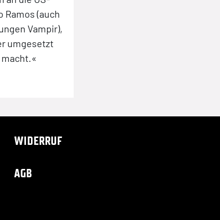
o Ramos (auch
jungen Vampir),
ser umgesetzt
ß macht.«
WIDERRUF
AGB