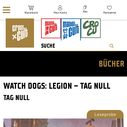
Navigation überspringen
Abo
Warenkorb
Mein Konto
Merkzettel
BÜCHER
WATCH DOGS: LEGION – TAG NULL
TAG NULL
Leseprobe