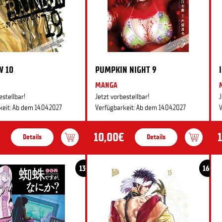
W 10
PUMPKIN NIGHT 9
MANGA
estellbar!
Jetzt vorbestellbar!
J
eit: Ab dem 14.04.2027
Verfügbarkeit: Ab dem 14.04.2027
V
10,00€
Details
Details
13+
16+