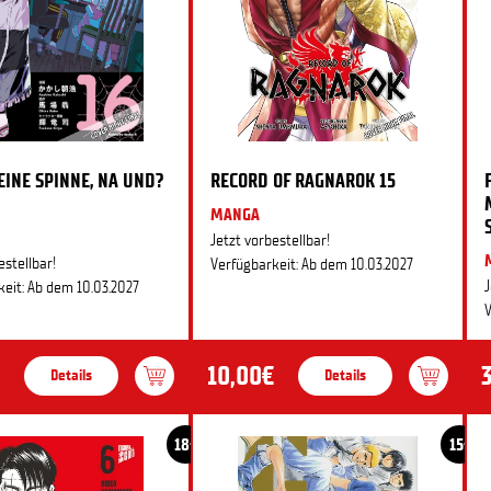
 EINE SPINNE, NA UND?
RECORD OF RAGNAROK 15
MANGA
Jetzt vorbestellbar!
estellbar!
Verfügbarkeit: Ab dem 10.03.2027
J
eit: Ab dem 10.03.2027
V
10,00€
Details
Details
18+
15+