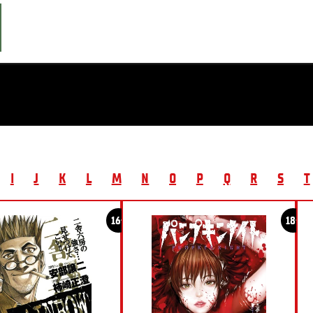
I
J
K
L
M
N
O
P
Q
R
S
T
16+
18+