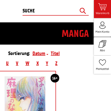
Warenkorb
MANGA
Mein Konto
Abo
Sortierung:
Datum
Titel
U
V
W
X
Y
Z
Merkzettel
16+