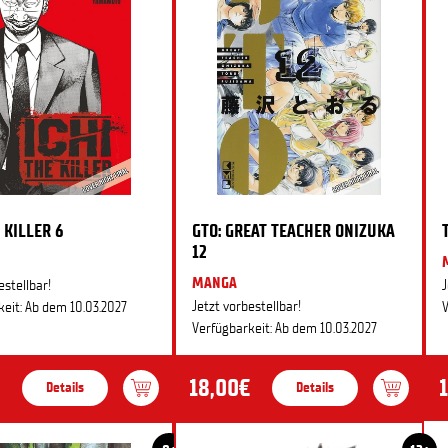
 KILLER 6
GTO: GREAT TEACHER ONIZUKA
12
MANGA
estellbar!
J
Jetzt vorbestellbar!
eit: Ab dem 10.03.2027
V
Verfügbarkeit: Ab dem 10.03.2027
18,00€
Details
Details