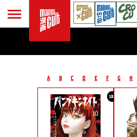
Navigation überspringen
A
B
C
D
E
F
G
H
18+