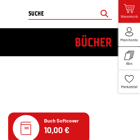
Warenkorb
BÜCHER
Mein Konto
Abo
Merkzettel
Buch Softcover
10,00 €