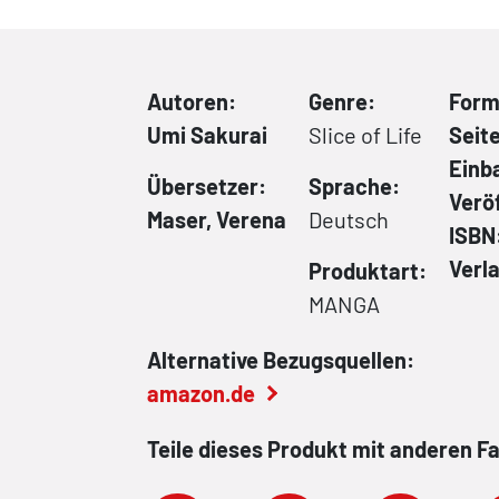
Autoren:
Genre:
Form
Umi Sakurai
Slice of Life
Seit
Einb
Übersetzer:
Sprache:
Verö
Maser, Verena
Deutsch
ISBN
Verl
Produktart:
MANGA
Alternative Bezugsquellen:
amazon.de
Teile dieses Produkt mit anderen F