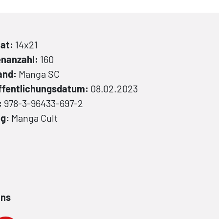
at:
14x21
enanzahl:
160
and:
Manga
SC
ffentlichungsdatum:
08.02.2023
:
978-3-96433-697-2
ag:
Manga Cult
ans