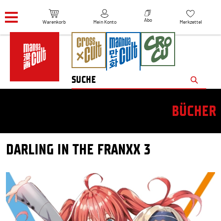
Navigation überspringen
Abo
Warenkorb
Mein Konto
Merkzettel
BÜCHER
DARLING IN THE FRANXX 3