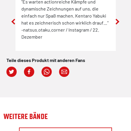
nd
"Es warten actionreiche Kämpfe und
"Nac
dynamische Zeichnungen auf uns, die
Mang
einfach nur Spaß machen. Kentaro Yabuki
vers
hat es zeichnerisch schon wirklich drauf…"
einf
n
-natsus.otaku.corner / Instagram / 22.
Sich
Dezember
mein
lace
unge
/ In
Teile dieses Produkt mit anderen Fans
WEITERE BÄNDE