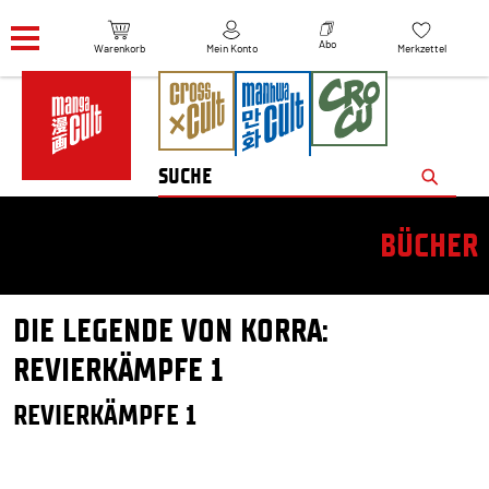
Navigation überspringen
Abo
Warenkorb
Mein Konto
Merkzettel
BÜCHER
DIE LEGENDE VON KORRA:
REVIERKÄMPFE 1
REVIERKÄMPFE 1