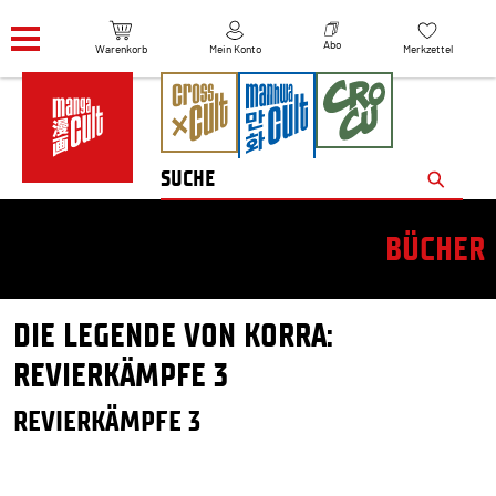
Navigation überspringen
Abo
Warenkorb
Mein Konto
Merkzettel
BÜCHER
DIE LEGENDE VON KORRA:
REVIERKÄMPFE 3
REVIERKÄMPFE 3