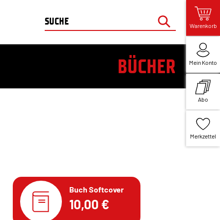
Warenkorb
BÜCHER
Mein Konto
Abo
Merkzettel
Buch Softcover
10,00 €