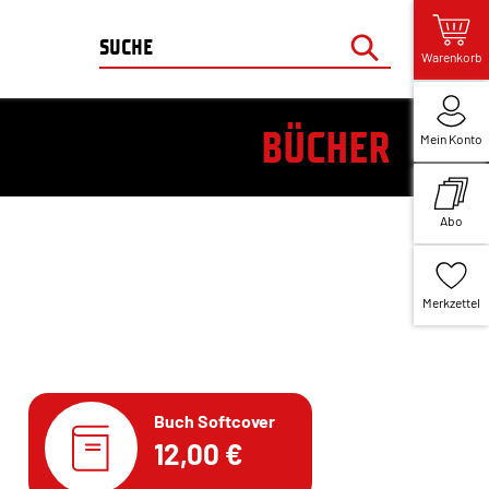
Warenkorb
BÜCHER
Mein Konto
Abo
Merkzettel
Buch Softcover
12,00 €