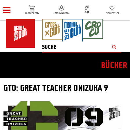
Navigation überspringen
Abo
Warenkorb
Mein Konto
Merkzettel
BÜCHER
GTO: GREAT TEACHER ONIZUKA 9