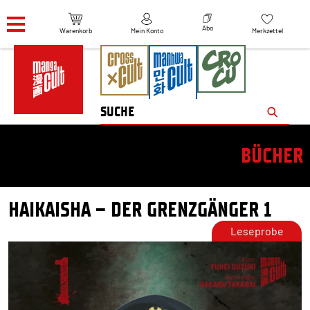
Navigation überspringen
Abo
Warenkorb
Mein Konto
Merkzettel
BÜCHER
HAIKAISHA – DER GRENZGÄNGER 1
Leseprobe