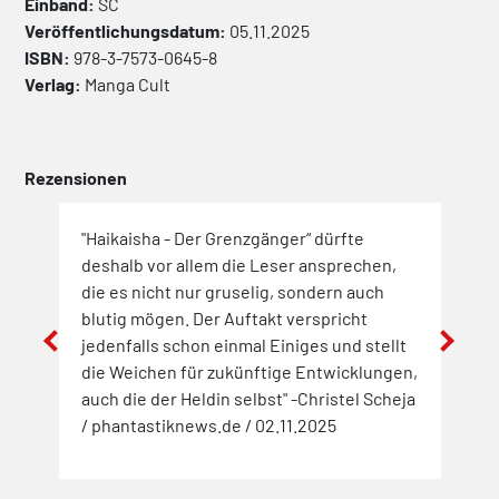
Einband:
SC
Veröffentlichungsdatum:
05.11.2025
ISBN:
978-3-7573-0645-8
Verlag:
Manga Cult
Rezensionen
"Haikaisha - Der Grenzgänger“ dürfte
"Die
ente
deshalb vor allem die Leser ansprechen,
vers
zen
die es nicht nur gruselig, sondern auch
über
 eine
blutig mögen. Der Auftakt verspricht
your
jedenfalls schon einmal Einiges und stellt
die Weichen für zukünftige Entwicklungen,
auch die der Heldin selbst" -Christel Scheja
/ phantastiknews.de / 02.11.2025