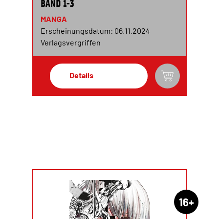
BAND 1-3
MANGA
Erscheinungsdatum: 06.11.2024
Verlagsvergriffen
Details
16+