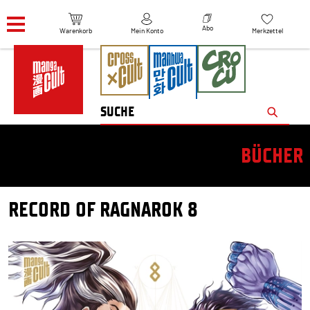
Navigation überspringen
Abo
Warenkorb
Mein Konto
Merkzettel
BÜCHER
RECORD OF RAGNAROK 8