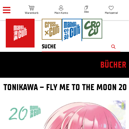
Navigation überspringen
Abo
Warenkorb
Mein Konto
Merkzettel
BÜCHER
TONIKAWA – FLY ME TO THE MOON 20