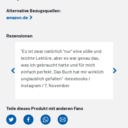
Alternative Bezugsquellen:
amazon.de
Rezensionen
"Es ist zwar natürlich "nur" eine süße und
"Die
rm
leichte Lektüre, aber es war genau das,
zum 
mit
was ich gebraucht hatte und für mich
es w
einfach perfekt. Das Buch hat mir wirklich
inte
,
unglaublich gefallen" -beexbooks /
hint
auf
Instagram / 7. November
Roma
 und
/ 22
er /
Teile dieses Produkt mit anderen Fans