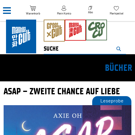
Navigation überspringen
Abo
Warenkorb
Mein Konto
Merkzettel
BÜCHER
ASAP – ZWEITE CHANCE AUF LIEBE
Leseprobe