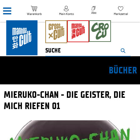
Navigation überspringen
Abo
Warenkorb
Mein Konto
Merkzettel
BÜCHER
MIERUKO-CHAN - DIE GEISTER, DIE
MICH RIEFEN 01