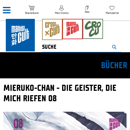
Navigation überspringen
Abo
Warenkorb
Mein Konto
Merkzettel
BÜCHER
MIERUKO-CHAN - DIE GEISTER, DIE
MICH RIEFEN 08