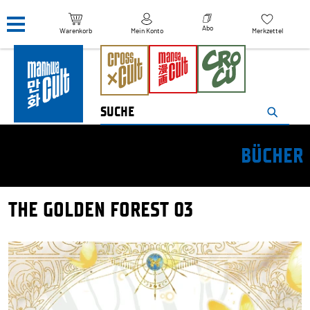
Navigation überspringen
Abo
Warenkorb
Mein Konto
Merkzettel
BÜCHER
THE GOLDEN FOREST 03