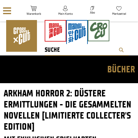
Navigation überspringen
Abo
Warenkorb
Mein Konto
Merkzettel
BÜCHER
ARKHAM HORROR 2: DÜSTERE
ERMITTLUNGEN - DIE GESAMMELTEN
NOVELLEN [LIMITIERTE COLLECTER'S
EDITION]