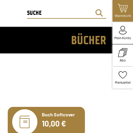
Warenkorb
BÜCHER
Mein Konto
Abo
Merkzettel
Buch Softcover
10,00 €