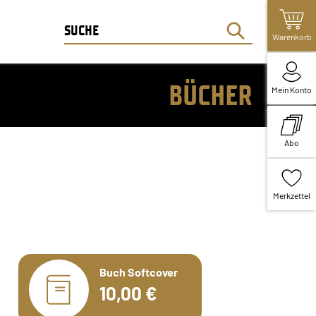
Warenkorb
BÜCHER
Mein Konto
Abo
Merkzettel
Buch Softcover
10,00 €