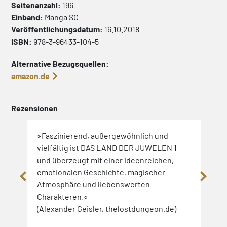
Seitenanzahl:
196
Einband:
Manga
SC
Veröffentlichungsdatum:
16.10.2018
ISBN:
978-3-96433-104-5
Alternative Bezugsquellen:
amazon.de
Rezensionen
»Faszinierend, außergewöhnlich und
»Ein
vielfältig ist DAS LAND DER JUWELEN 1
auße
nd
und überzeugt mit einer ideenreichen,
gera
n.«
emotionalen Geschichte, magischer
hätt
Atmosphäre und liebenswerten
(Awk
Charakteren.«
(Alexander Geisler, thelostdungeon.de)