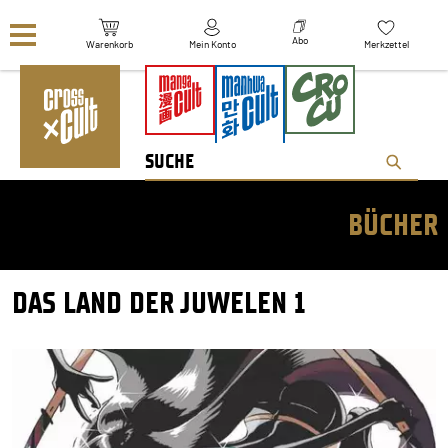
Navigation überspringen
Abo
Warenkorb
Mein Konto
Merkzettel
BÜCHER
DAS LAND DER JUWELEN 1