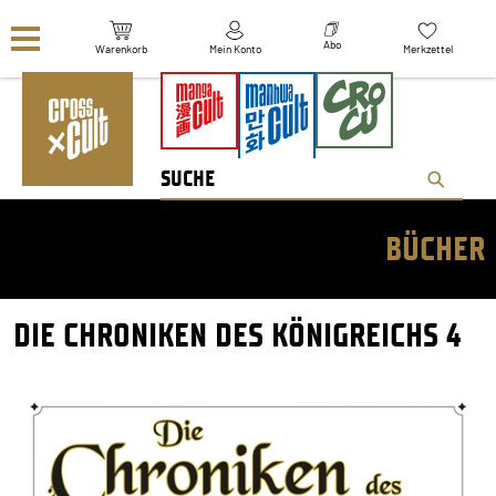
Navigation überspringen
Abo
Warenkorb
Mein Konto
Merkzettel
BÜCHER
DIE CHRONIKEN DES KÖNIGREICHS 4