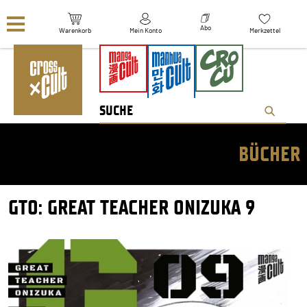
Navigation überspringen
Abo
Warenkorb
Mein Konto
Merkzettel
BÜCHER
GTO: GREAT TEACHER ONIZUKA 9