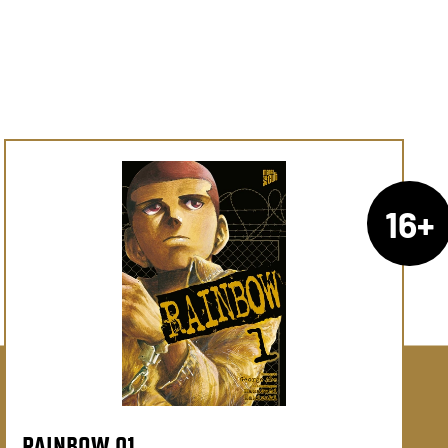
16+
RAINBOW 01