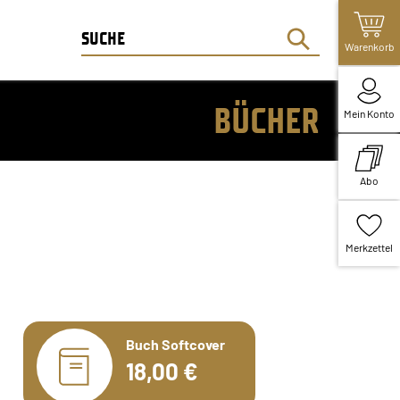
Warenkorb
BÜCHER
Mein Konto
Abo
Merkzettel
Buch Softcover
18,00 €