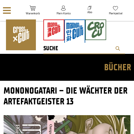
Navigation überspringen
Abo
Warenkorb
Mein Konto
Merkzettel
BÜCHER
MONONOGATARI – DIE WÄCHTER DER
ARTEFAKTGEISTER 13