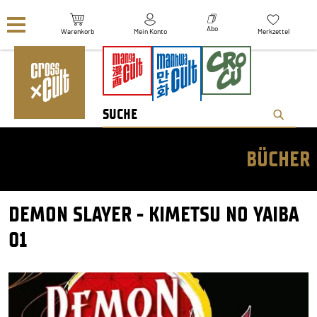
Navigation überspringen
Abo
Warenkorb
Mein Konto
Merkzettel
BÜCHER
DEMON SLAYER - KIMETSU NO YAIBA
01