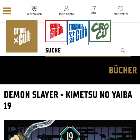
Navigation überspringen
Abo
Warenkorb
Mein Konto
Merkzettel
BÜCHER
DEMON SLAYER - KIMETSU NO YAIBA
19