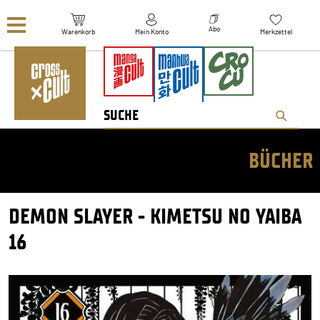
Navigation überspringen
Abo
Warenkorb
Mein Konto
Merkzettel
BÜCHER
DEMON SLAYER - KIMETSU NO YAIBA
16