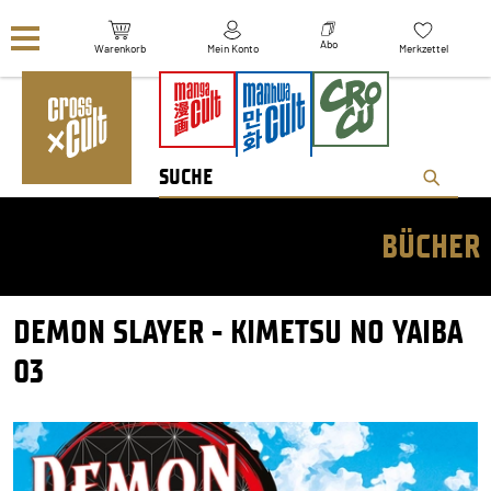
Navigation überspringen
Abo
Warenkorb
Mein Konto
Merkzettel
BÜCHER
DEMON SLAYER - KIMETSU NO YAIBA
03